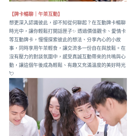
【牌卡暢聊｜午茶互動】
想更深入認識彼此，卻不知從何聊起？在互動牌卡暢聊
時光中，讓你輕鬆打開話匣子✨ 透過價值觀卡、愛情卡
等互動牌卡，慢慢探索彼此的想法、分享內心的小故
事，同時享用午茶輕食，讓交流多一份自在與放鬆。在
沒有壓力的對談氛圍中，感受真誠互動帶來的共鳴與心
動，讓這個午後成為輕鬆、有趣又充滿溫度的美好時光
💘