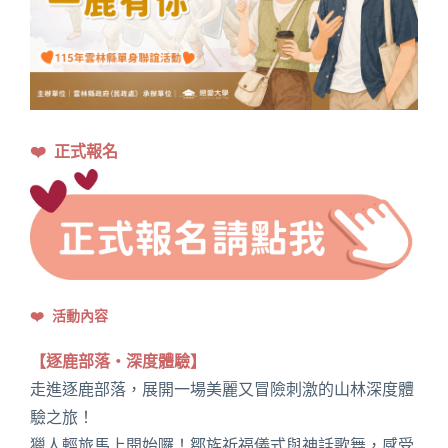
❤️ 正式報名
❤️ 活動內容
【逐鹿部落・深度體驗】
走進逐鹿部落，展開一場美麗又冒險刺激的山林深度體
驗之旅！
獵人輕旅馬上開始囉！鄒族祈福儀式與神話歌舞，感受