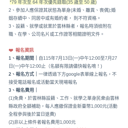
*79 年次至 64 年次優先錄取(35 歲至 50 歲)
2、參加人應保證其狀態為單身(未婚、離異、喪偶);婚
姻存續中、同居中或有婚約者， 則不符資格。
3、設籍、就學或就業於雲林縣者，報名時須檢附在
職、在學、公司名片或工作證等相關證明文件。
❤️ 報名資訊
1、報名期間｜
自115年7月13日(一)中午12:00至7月27
日(一)中午12:00止（名額有限請儘快報名唷！)
2、報名方式｜
一律透過下方google表單線上報名，不
接受電話報名或活動當天現場報名
3、報名費用｜
(1)免費，於雲林縣設籍、工作、就學之單身民衆由雲林
縣政府全額補助，每人應繳保證金新臺幣1,000元(活動
全程參與後於當日退費)
(2)非以上條件者報名費用1,000元