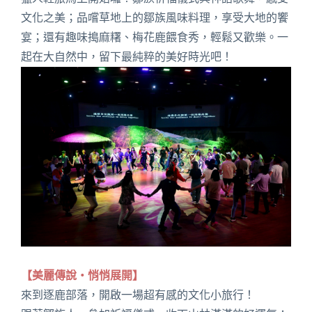
文化之美；品嚐草地上的鄒族風味料理，享受大地的饗
宴；還有趣味搗麻糬、梅花鹿餵食秀，輕鬆又歡樂。一
起在大自然中，留下最純粹的美好時光吧！
【美麗傳說・悄悄展開】
來到逐鹿部落，開啟一場超有感的文化小旅行！