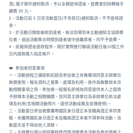
憑),電子郵件通知取消，予以全額退保證金，退費會扣除轉帳手
續費 30 元。
2、活動日前 5 日至活動當日(不含假日)通知取消，不予退保證
金。
3、於活動日開始後始到達者、無法到場但未主動通知主協辦單
位者，或逾活動集合時間到達者或中途離席者，均不予退費。
4、前揭保證金退款程序，將於實際進行聯誼活動日後10個工作
日內退款匯入指定帳戶。
❤️ 參加者同意事項
一、活動過程之攝錄影紀錄及參加者之肖像權須同意主辦單位
無償使用。報名資料之蒐集、處理及利用，係作為聯繫與本活
動相關事項之用，參加者一經報名即視為同意提供本人之個資
予辦理本活動之相關機關，並同意主辦單位及承辦單位依法處
理及利用(含相關活動照片，提供活動成果及宣傳使用)。
二、活動當日參加者應攜帶國民身分證正本及職員證正本供查
驗，未攜帶國民身分證正本及職員證正本者不得參與活動，活
動當天並不得由他人頂替。
三、主辦單位得以保留審核修改取消變更本活動及參加資格之