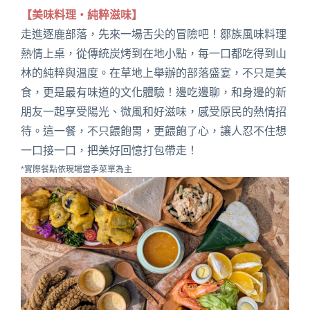
【美味料理・純粹滋味】
走進逐鹿部落，先來一場舌尖的冒險吧！鄒族風味料理
熱情上桌，從傳統炭烤到在地小點，每一口都吃得到山
林的純粹與溫度。在草地上舉辦的部落盛宴，不只是美
食，更是最有味道的文化體驗！邊吃邊聊，和身邊的新
朋友一起享受陽光、微風和好滋味，感受原民的熱情招
待。這一餐，不只餵飽胃，更餵飽了心，讓人忍不住想
一口接一口，把美好回憶打包帶走！
*實際餐點依現場當季菜單為主