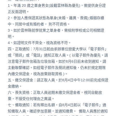
1、年滿 20 歲之單身男女(設籍雲林縣為優先)，需提供身分證
正反面證明。
2、參加人應保證其狀態為單身(未婚、離異、喪偶);婚姻存續
中、同居中或有婚約者， 則不符資格。
3、如於雲林縣就學就業之單身者，需檢附學校或公司相關證
明。
4、如證明文件不齊全，視為資格不符。
四、正取通知：7月31日起由承辦單位戀愛大學以「電子郵件」
或「簡訊」或「電話」通知正取人員。( 以電子郵件為優先，請
注意電子郵件信箱及垃圾信箱，如於8月6日前未收到通知，請
主動聯繫確認。如經電子郵件及簡訊通知後，仍未於規定期限
內繳交保證金，視為放棄錄取資格 )。
五、繳交保證金：請正取人員，於8月4日中午12:00前完成保證
金繳納。
六、喪失資格：正取人員逾期未繳交保證金者，視同自動放
棄，不接受任何理由之異議。
七、備取通知：若有釋出名額，自8月4日起以「電子郵件」通
知備取人員，確認參加意願，並通知繳費。 備取人員應於通知