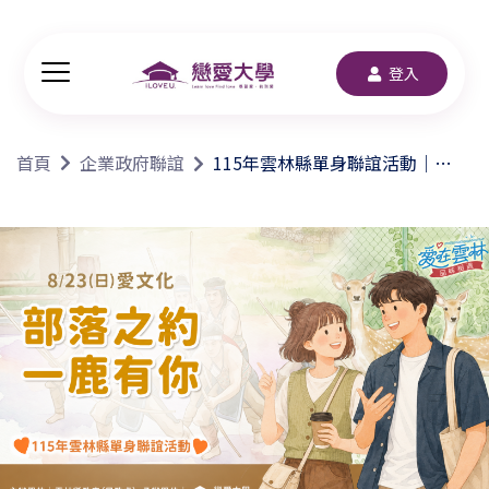
登入
首頁
企業政府聯誼
115年雲林縣單身聯誼活動｜
2026/8/23(日)【部落之約 一鹿有
你】｜輕熟齡優先｜戀愛大學