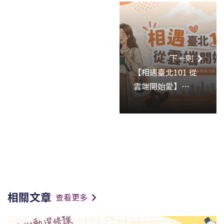
下一則
【相遇臺北101 從
雲端開始愛】
8/29(六)｜臺北市
信義區公所單身聯
誼活動
相關文章
查看更多