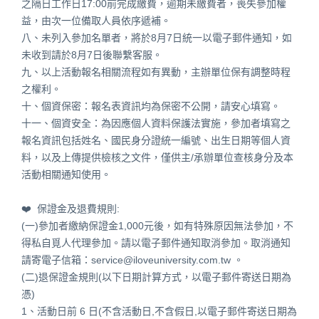
之隔日工作日17:00前完成繳費，逾期未繳費者，喪失參加權
益，由次一位備取人員依序遞補。
八、未列入參加名單者，將於8月7日統一以電子郵件通知，如
未收到請於8月7日後聯繫客服。
九、以上活動報名相關流程如有異動，主辦單位保有調整時程
之權利。
十、個資保密：報名表資訊均為保密不公開，請安心填寫。
十一、個資安全：為因應個人資料保護法實施，參加者填寫之
報名資訊包括姓名、國民身分證統一編號、出生日期等個人資
料，以及上傳提供檢核之文件，僅供主/承辦單位查核身分及本
活動相關通知使用。
❤️ 保證金及退費規則:
(一)參加者繳納保證金1,000元後，如有特殊原因無法參加，不
得私自覓人代理參加。請以電子郵件通知取消參加。取消通知
請寄電子信箱：service@iloveuniversity.com.tw 。
(二)退保證金規則(以下日期計算方式，以電子郵件寄送日期為
憑)
1、活動日前 6 日(不含活動日,不含假日,以電子郵件寄送日期為