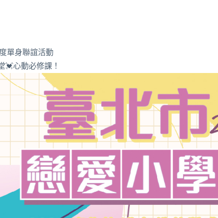
年度單身聯誼活動
學堂💓心動必修課！