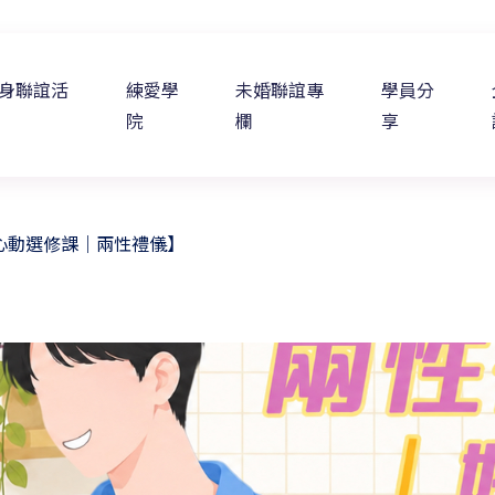
身聯誼活
練愛學
未婚聯誼專
學員分
院
欄
享
【心動選修課｜兩性禮儀】