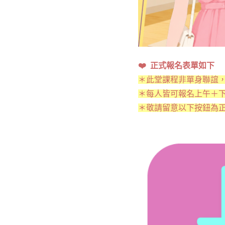
❤️ 正式報名表單如下
＊此堂課程非單身聯誼，
＊每人皆可報名上午＋
＊敬請留意以下按鈕為正