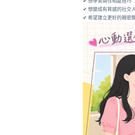
✔ 想學習兩性相處技巧
✔ 想變成有質感的社交
✔ 希望建立更好的親密