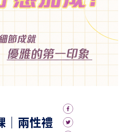
課｜兩性禮